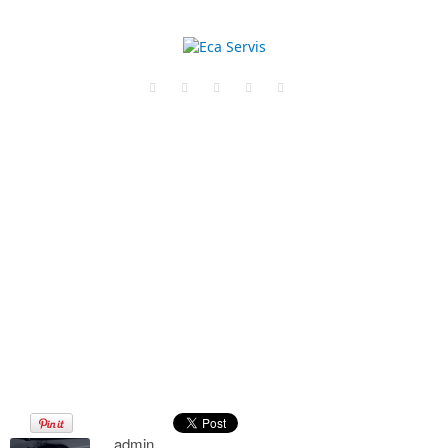
banner-back
·
Home
banner-back
admin