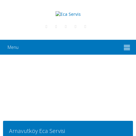
Menu
Arnavutköy Eca Servisi
·
·
·
Home
Servis
İstanbul Eca Servisleri
Arnavutköy Eca
Servisi
Arnavutköy Eca Servisi