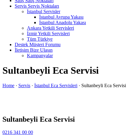
Satış
Satış Noktaları
Servis
Servis Noktaları
İstanbul Servisler
İstanbul Avrupa Yakası
İstanbul Anadolu Yakası
Ankara Yetkili Servisleri
İzmir Yetkili Servisleri
Tüm Türkiye
Destek
Müşteri Forumu
İletişim
Bize Ulaşın
Kampanyalar
Sultanbeyli Eca Servisi
Home
·
Servis
·
İstanbul Eca Servisleri
·
Sultanbeyli Eca Servisi
Sultanbeyli Eca Servisi
0216 341 00 00