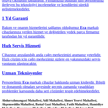
ortaya çıkmasını sağlamıştır. Firmamızda bulunan tüm personelimiz
ilerleyen bu teknolojiyi incelemekte ve kendilerini sürekli
geliştirmektedirler.
1 Yıl Garanti
Bakım ve onarım hizmetlerini sağlamış olduğumuz
Eca
markalı
cihazlarınıza verilen hizmet ve değiştirilen yedek parça firmamız
tarafından bir yıl garantilidir.
Hızlı Servis Hizmeti
Cihazınız arızalandığı anda çağrı merkezimizi aramanız yeterlidir.
Hızlı çözüm için çağrı merkezimiz sizlere en yakınınızdaki servis
vasıtasını ulaştıracaktır.
Uzman Teknisyenler
Personelimiz
Eca
markalı cihazlar hakkında uzman kişilerdir. Bilgili
ve donanımlı olmaları sayesinde geçmiş zamanda yaşadıkları
problemler karşısında daha seri çözümler tespit edebimektedirler.
Abdurrahmangazi Mahallesi, Adil Mahallesi, Ahmet Yesevi Mahallesi,
Akşemseddin Mahallesi, Battal Gazi Mahallesi, Fatih Mahallesi, Hamidiye