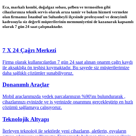
Eca, markalı kombi, doğalgaz sobası, şofben ve termosifon gibi
cihazlarınıza teknik servis olarak arıza tamir ve bakım hizmeti vermekte
olan firmamız İstanbul'un Sultanbeyli ilçesinde profesyonel ve deneyimli
kadrosuyla siz değerli müşterilerinin memnuniyetini de kazanarak kapsamlı
olarak 7 gün 24 saat çalışmaktadır.
7 X 24 Çağrı Merkezi
Firma olarak kullanıcılardan 7 gün 24 saat alınan onarım çağrı kaydı
ile aksaklığa ön teşhisi koymaktadır. Bu sayede siz müşterilerimize
daha sağlıklı çözümler sunabiliyoruz.
Donanımlı Araçlar
Mobil araçlarımızda yedek parçalarınızın %90'ını bulundurarak ,
cihazlarınızı evinizde ve iş yerinizde onarımını gerçekleştirip en hızlı
çözümü sağlamaya çalışıyoruz.
Teknolojik Altyapı
İlerleyen teknoloji ile sektörde yeni cihazların, aletlerin, eşyaların