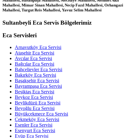
Mahallesi, Hasanpaşa Mahallesi, Mecidiye Mahallesi, Mehmet Akif
Mahallesi, Mimar Sinan Mahallesi, Necip Fazıl Mahallesi, Orhangazi
Mahallesi, Turgut Reis Mahallesi, Yavuz Selim Mahallesi
Sultanbeyli Eca Servis Bölgelerimiz
Eca Servisleri
Arnavutköy Eca Servisi
Ataşehir Eca Servisi
Avcılar Eca Servisi
Bağcılar Eca Servisi
Bahçelievler Eca Servisi
Bakırköy Eca Servisi
Başakşehir Eca Servisi
Bayrampaşa Eca Servisi
Beşiktaş Eca Servisi
Beykoz Eca Servisi
Beylikdüzü Eca Servisi
Beyoğlu Eca Servisi
Büyükçekmece Eca Servisi
Çekmeköy Eca Servisi
Esenler Eca Servisi
Esenyurt Eca Servisi
Eyüp Eca Servisi