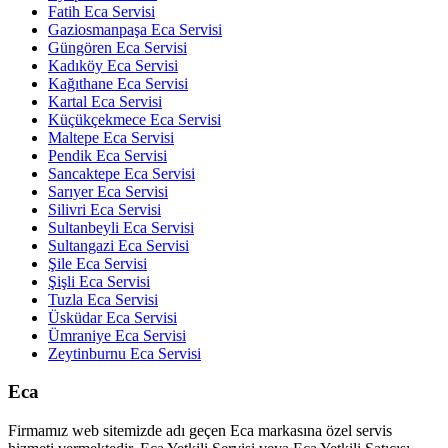
Fatih Eca Servisi
Gaziosmanpaşa Eca Servisi
Güngören Eca Servisi
Kadıköy Eca Servisi
Kağıthane Eca Servisi
Kartal Eca Servisi
Küçükçekmece Eca Servisi
Maltepe Eca Servisi
Pendik Eca Servisi
Sancaktepe Eca Servisi
Sarıyer Eca Servisi
Silivri Eca Servisi
Sultanbeyli Eca Servisi
Sultangazi Eca Servisi
Şile Eca Servisi
Şişli Eca Servisi
Tuzla Eca Servisi
Üsküdar Eca Servisi
Ümraniye Eca Servisi
Zeytinburnu Eca Servisi
Eca
Firmamız web sitemizde adı geçen Eca markasına özel servis