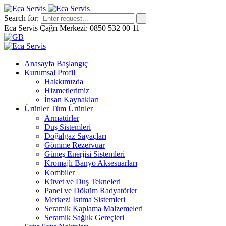
Search for:
Eca Servis Çağrı Merkezi: 0850 532 00 11
Anasayfa
Başlangıç
Kurumsal
Profil
Hakkımızda
Hizmetlerimiz
İnsan Kaynakları
Ürünler
Tüm Ürünler
Armatürler
Duş Sistemleri
Doğalgaz Sayaçları
Gömme Rezervuar
Güneş Enerjisi Sistemleri
Kromajlı Banyo Aksesuarları
Kombiler
Küvet ve Duş Tekneleri
Panel ve Döküm Radyatörler
Merkezi Isıtma Sistemleri
Seramik Kaplama Malzemeleri
Seramik Sağlık Gereçleri